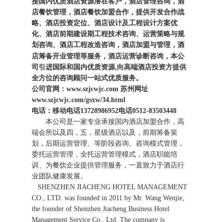
接国内优质酒店资源潜在客户，酒店管理咨询，酒
店餐饮管理，酒店餐饮加盟合作，
提供开发合作战
略、酒店投资定位、酒店设计及工程设计方案优
化、酒店前期建设期工程技术咨询、运营策略与规
划咨询、酒店工程改造咨询，酒店加盟与管理，
酒
酒店运营诊
断咨询
店筹备开业管理等服务，
，本
公
司引进国际和国内优质资源,向高端酒店投资方提供
全方位的咨询顾问一站式优质服务。
公司官网：
www.szjcwjc.com
苏州网址
www.szjcwjc.com/gsxw/34.html
电话：移动电话13728986952电话0512-83503448
本公司是一家专业承接国内酒店加盟合作，高
端会所以及四，五，星级酒店以及，前期筹备策
划，后期运营管理、等阶段咨询、咨询模式管理，
委托运营管理，全托运营管理模式，酒店职能培
训、为餐饮企业提供管理服务，一直致力于酒店行
业团队健康发展。
SHENZHEN JIACHENG HOTEL MANAGEMENT
CO., LTD. was founded in 2011 by Mr. Wang Wenjie,
the founder of Shenzhen Jiacheng Business Hotel
Management Service Co., Ltd. The company is