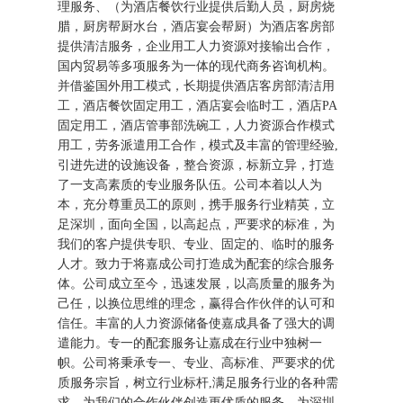
理服务、（为酒店餐饮行业提供后勤人员，厨房烧
腊，厨房帮厨水台，酒店宴会帮厨）为酒店客房部
提供清洁服务，企业用工人力资源对接输出合作，
国内贸易等多项服务为一体的现代商务咨询机构。
并借鉴国外用工模式，长期提供酒店客房部清洁用
工，酒店餐饮固定用工，酒店宴会临时工，酒店PA
固定用工，酒店管事部洗碗工，人力资源合作模式
用工，劳务派遣用工合作，模式及丰富的管理经验,
引进先进的设施设备，整合资源，标新立异，打造
了一支高素质的专业服务队伍。公司本着以人为
本，充分尊重员工的原则，携手服务行业精英，立
足深圳，面向全国，以高起点，严要求的标准，为
我们的客户提供专职、专业、固定的、临时的服务
人才。致力于将嘉成公司打造成为配套的综合服务
体。公司成立至今，迅速发展，以高质量的服务为
己任，以换位思维的理念，赢得合作伙伴的认可和
信任。丰富的人力资源储备使嘉成具备了强大的调
遣能力。专一的配套服务让嘉成在行业中独树一
帜。公司将秉承专一、专业、高标准、严要求的优
质服务宗旨，树立行业标杆,满足服务行业的各种需
求。为我们的合作伙伴创造更优质的服务，为深圳